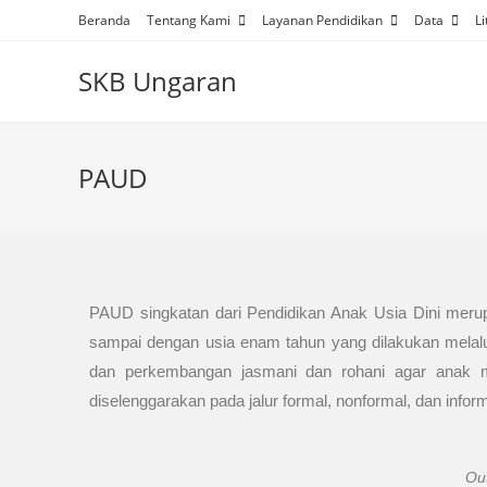
Beranda
Tentang Kami
Layanan Pendidikan
Data
Li
SKB Ungaran
PAUD
PAUD singkatan dari Pendidikan Anak Usia Dini merup
sampai dengan usia enam tahun yang dilakukan mela
dan perkembangan jasmani dan rohani agar anak me
diselenggarakan pada jalur formal, nonformal, dan inform
Out