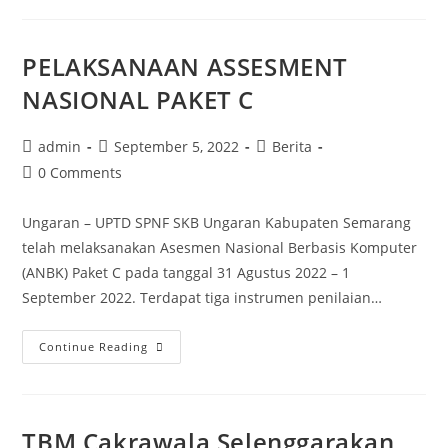
KOMPETENSI
HANTARAN
PELAKSANAAN ASSESMENT
JENJANG
II
NASIONAL PAKET C
Post
Post
Post
admin
September 5, 2022
Berita
author:
published:
category:
Post
0 Comments
comments:
Ungaran – UPTD SPNF SKB Ungaran Kabupaten Semarang
telah melaksanakan Asesmen Nasional Berbasis Komputer
(ANBK) Paket C pada tanggal 31 Agustus 2022 – 1
September 2022. Terdapat tiga instrumen penilaian…
PELAKSANAAN
Continue Reading
ASSESMENT
NASIONAL
PAKET
TBM Cakrawala Selenggarakan
C