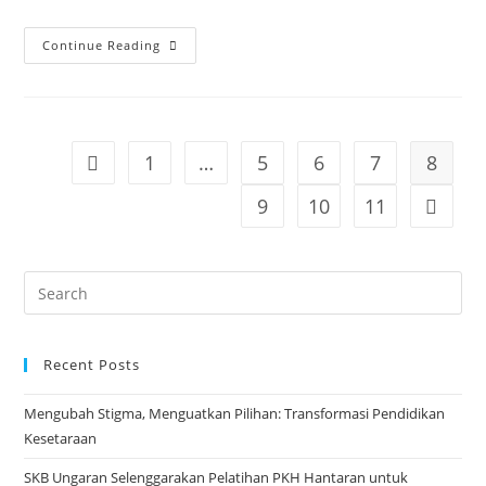
Pelatihan
Continue Reading
Sulam
TBM
Cakrawala
1
…
5
6
7
8
Go to the previous page
9
10
11
Go to t
Search
for:
Recent Posts
Mengubah Stigma, Menguatkan Pilihan: Transformasi Pendidikan
Kesetaraan
SKB Ungaran Selenggarakan Pelatihan PKH Hantaran untuk