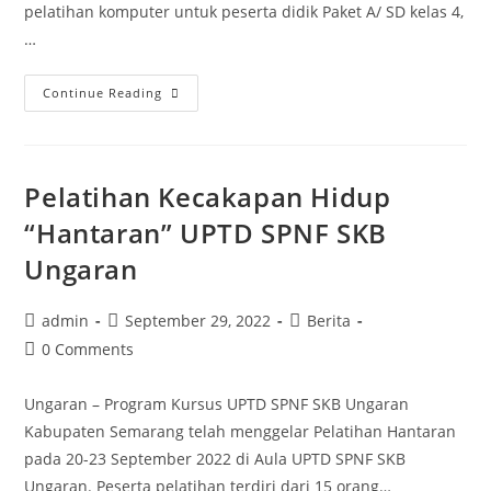
pelatihan komputer untuk peserta didik Paket A/ SD kelas 4,
…
TBM
Continue Reading
Cakrawala
Adakan
Pelatihan
Pelatihan Kecakapan Hidup
Komputer
untuk
“Hantaran” UPTD SPNF SKB
Jenjang
Ungaran
Paket
A
Post
Post
Post
admin
September 29, 2022
Berita
dan
author:
published:
category:
Post
0 Comments
SD
comments:
Dimasa
Ungaran – Program Kursus UPTD SPNF SKB Ungaran
Liburan
Kabupaten Semarang telah menggelar Pelatihan Hantaran
pada 20-23 September 2022 di Aula UPTD SPNF SKB
Ungaran. Peserta pelatihan terdiri dari 15 orang…