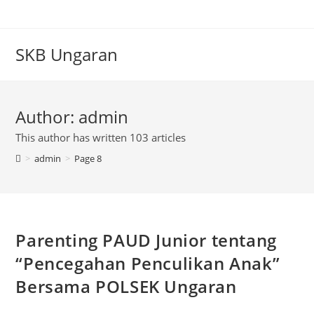
Skip
to
content
SKB Ungaran
Author:
admin
This author has written 103 articles
>
admin
>
Page 8
Parenting PAUD Junior tentang
“Pencegahan Penculikan Anak”
Bersama POLSEK Ungaran