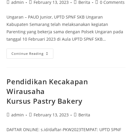
Post
Post
Post
Post
admin
February 13, 2023
Berita
0 Comments
author:
published:
category:
comments:
Ungaran – PAUD Junior, UPTD SPNF SKB Ungaran
Kabupaten Semarang telah melaksanakan kegiatan
Parenting yang bekerja sama dengan Polsek Ungaran pada
tanggal 10 Februari 2023 di Aula UPTD SPNF SKB…
Parenting
Continue Reading
PAUD
Junior
tentang
Pendidikan Kecakapan
“Pencegahan
Penculikan
Wirausaha
Anak”
Kursus Pastry Bakery
Bersama
POLSEK
Post
Post
Post
admin
February 13, 2023
Berita
Ungaran
author:
published:
category:
DAFTAR ONLINE: s.id/daftar-PKW2023TEMPAT: UPTD SPNF