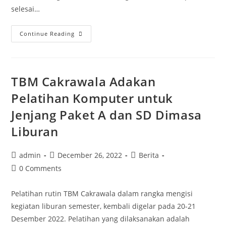
selesai…
Telah
Continue Reading
Dibuka
Pendaftaran
Kursus
TBM Cakrawala Adakan
&
Pelatihan
Pelatihan Komputer untuk
SKB
Jenjang Paket A dan SD Dimasa
Ungaran!
Liburan
Post
Post
Post
admin
December 26, 2022
Berita
author:
published:
category:
Post
0 Comments
comments:
Pelatihan rutin TBM Cakrawala dalam rangka mengisi
kegiatan liburan semester, kembali digelar pada 20-21
Desember 2022. Pelatihan yang dilaksanakan adalah