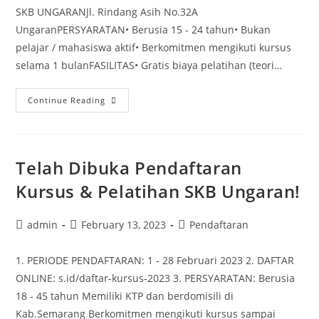
SKB UNGARANJl. Rindang Asih No.32A
UngaranPERSYARATAN• Berusia 15 - 24 tahun• Bukan
pelajar / mahasiswa aktif• Berkomitmen mengikuti kursus
selama 1 bulanFASILITAS• Gratis biaya pelatihan (teori…
Pendidikan
Continue Reading
Kecakapan
Wirausaha
Kursus
Telah Dibuka Pendaftaran
Pastry
Bakery
Kursus & Pelatihan SKB Ungaran!
Post
Post
Post
admin
February 13, 2023
Pendaftaran
author:
published:
category:
1. PERIODE PENDAFTARAN: 1 - 28 Februari 2023 2. DAFTAR
ONLINE: s.id/daftar-kursus-2023 3. PERSYARATAN: Berusia
18 - 45 tahun Memiliki KTP dan berdomisili di
Kab.Semarang Berkomitmen mengikuti kursus sampai