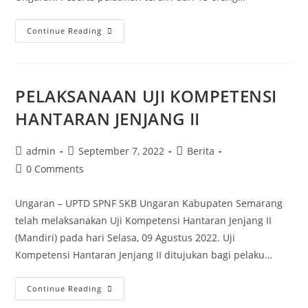
Pelatihan
Continue Reading
Kecakapan
Hidup
“Hantaran”
PELAKSANAAN UJI KOMPETENSI
UPTD
SPNF
HANTARAN JENJANG II
SKB
Ungaran
Post
Post
Post
admin
September 7, 2022
Berita
author:
published:
category:
Post
0 Comments
comments:
Ungaran – UPTD SPNF SKB Ungaran Kabupaten Semarang
telah melaksanakan Uji Kompetensi Hantaran Jenjang II
(Mandiri) pada hari Selasa, 09 Agustus 2022. Uji
Kompetensi Hantaran Jenjang II ditujukan bagi pelaku…
PELAKSANAAN
Continue Reading
UJI