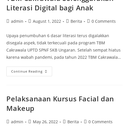
Literasi Digital bagi Anak
Post
Post
Post
Post
admin
August 1, 2022
Berita
0 Comments
author:
published:
category:
comments:
Upaya penumbuhan 6 dasar literasi terus digalakkan
disegala aspek, tidak terkecuali pada program TBM
Cakrawala UPTD SPNF SKB Ungaran. Setelah sempat hiatus
karena wabah pandemi, pada tahun 2022 TBM Cakrawala…
TBM
Continue Reading
Cakrawala
Selenggarakan
Literasi
Pelaksanaan Kursus Facial dan
Digital
bagi
Makeup
Anak
Post
Post
Post
Post
admin
May 26, 2022
Berita
0 Comments
author:
published:
category:
comments: