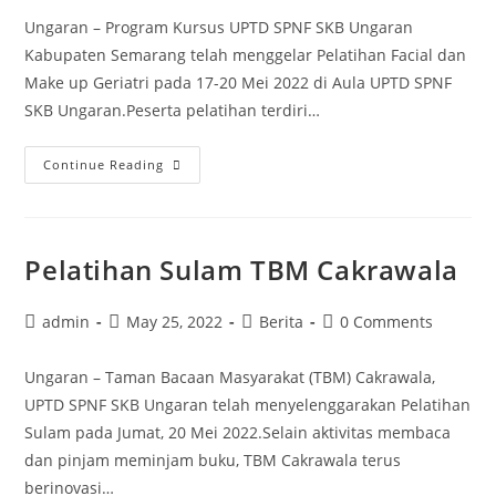
Ungaran – Program Kursus UPTD SPNF SKB Ungaran
Kabupaten Semarang telah menggelar Pelatihan Facial dan
Make up Geriatri pada 17-20 Mei 2022 di Aula UPTD SPNF
SKB Ungaran.Peserta pelatihan terdiri…
Pelaksanaan
Continue Reading
Kursus
Facial
dan
Pelatihan Sulam TBM Cakrawala
Makeup
Post
Post
Post
Post
admin
May 25, 2022
Berita
0 Comments
author:
published:
category:
comments:
Ungaran – Taman Bacaan Masyarakat (TBM) Cakrawala,
UPTD SPNF SKB Ungaran telah menyelenggarakan Pelatihan
Sulam pada Jumat, 20 Mei 2022.Selain aktivitas membaca
dan pinjam meminjam buku, TBM Cakrawala terus
berinovasi…