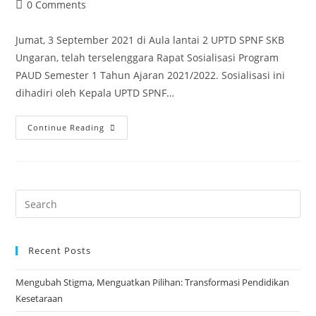
author:
published:
category:
Post
0 Comments
comments:
Jumat, 3 September 2021 di Aula lantai 2 UPTD SPNF SKB
Ungaran, telah terselenggara Rapat Sosialisasi Program
PAUD Semester 1 Tahun Ajaran 2021/2022. Sosialisasi ini
dihadiri oleh Kepala UPTD SPNF…
PAUD
Continue Reading
Junior
Adakan
Sosialisasi
Program
Search
PAUD
for:
Semester
1
Recent Posts
Tahun
Mengubah Stigma, Menguatkan Pilihan: Transformasi Pendidikan
Ajaran
Kesetaraan
2021/2022