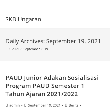
Skip
to
content
SKB Ungaran
Daily Archives: September 19, 2021
>
2021
>
September
>
19
PAUD Junior Adakan Sosialisasi
Program PAUD Semester 1
Tahun Ajaran 2021/2022
Post
Post
Post
admin
September 19, 2021
Berita