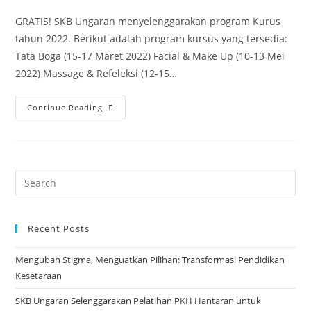
author:
published:
category:
GRATIS! SKB Ungaran menyelenggarakan program Kurus
tahun 2022. Berikut adalah program kursus yang tersedia:
Tata Boga (15-17 Maret 2022) Facial & Make Up (10-13 Mei
2022) Massage & Refeleksi (12-15…
TELAH
Continue Reading
DIBUKA!
PENDAFTARAN
KURSUS
SKB
Search
UNGARAN
for:
TAHUN
2022
Recent Posts
Mengubah Stigma, Menguatkan Pilihan: Transformasi Pendidikan
Kesetaraan
SKB Ungaran Selenggarakan Pelatihan PKH Hantaran untuk