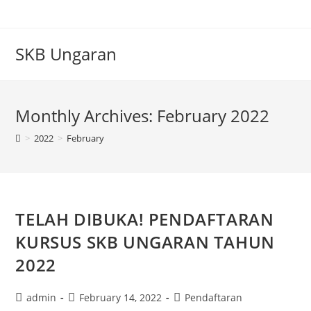
Skip
to
content
SKB Ungaran
Monthly Archives: February 2022
>
2022
>
February
TELAH DIBUKA! PENDAFTARAN
KURSUS SKB UNGARAN TAHUN
2022
Post
Post
Post
admin
February 14, 2022
Pendaftaran