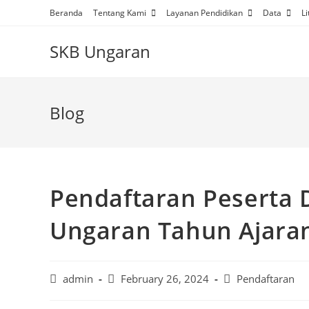
Skip
Beranda
Tentang Kami
Layanan Pendidikan
Data
Li
to
content
SKB Ungaran
Blog
Pendaftaran Peserta 
Ungaran Tahun Ajara
Post
Post
Post
admin
February 26, 2024
Pendaftaran
author:
published:
category: