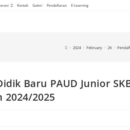
terasi
Kontak
Galeri
Pendaftaran
E-Learning
>
2024
>
February
>
26
>
Pendaf
Didik Baru PAUD Junior SK
n 2024/2025