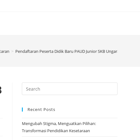
taran
>
Pendaftaran Peserta Didik Baru PAUD Junior SKB Ungaran Tahun Aj
B
Search
for:
Recent Posts
Mengubah Stigma, Menguatkan Pilihan:
Transformasi Pendidikan Kesetaraan