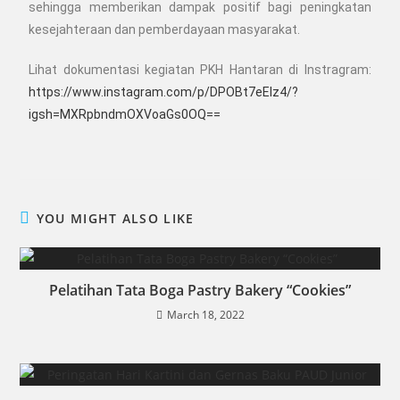
sehingga memberikan dampak positif bagi peningkatan
kesejahteraan dan pemberdayaan masyarakat.
Lihat dokumentasi kegiatan PKH Hantaran di Instragram:
https://www.instagram.com/p/DPOBt7eElz4/?
igsh=MXRpbndmOXVoaGs0OQ==
YOU MIGHT ALSO LIKE
Pelatihan Tata Boga Pastry Bakery “Cookies”
March 18, 2022