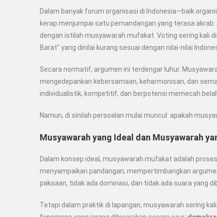
Dalam banyak forum organisasi di Indonesia—baik organ
kerap menjumpai satu pemandangan yang terasa akrab: p
dengan istilah musyawarah mufakat. Voting sering kali di
Barat” yang dinilai kurang sesuai dengan nilai-nilai Indones
Secara normatif, argumen ini terdengar luhur. Musyaw
mengedepankan kebersamaan, keharmonisan, dan semang
individualistik, kompetitif, dan berpotensi memecah bela
Namun, di sinilah persoalan mulai muncul: apakah musya
Musyawarah yang Ideal dan Musyawarah ya
Dalam konsep ideal, musyawarah mufakat adalah proses d
menyampaikan pandangan, mempertimbangkan argumen, 
paksaan, tidak ada dominasi, dan tidak ada suara yang d
Tetapi dalam praktik di lapangan, musyawarah sering kali 