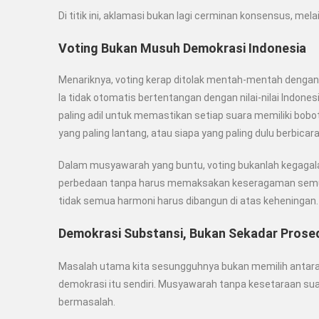
Di titik ini, aklamasi bukan lagi cerminan konsensus, me
Voting Bukan Musuh Demokrasi Indonesia
Menariknya, voting kerap ditolak mentah-mentah dengan la
Ia tidak otomatis bertentangan dengan nilai-nilai Indone
paling adil untuk memastikan setiap suara memiliki bo
yang paling lantang, atau siapa yang paling dulu berbicara
Dalam musyawarah yang buntu, voting bukanlah kegagalan.
perbedaan tanpa harus memaksakan keseragaman semu.
tidak semua harmoni harus dibangun di atas keheningan.
Demokrasi Substansi, Bukan Sekadar Prose
M
asalah utama kita sesungguhnya bukan memilih antar
demokrasi itu sendiri
. Musyawarah tanpa kesetaraan suar
bermasalah.