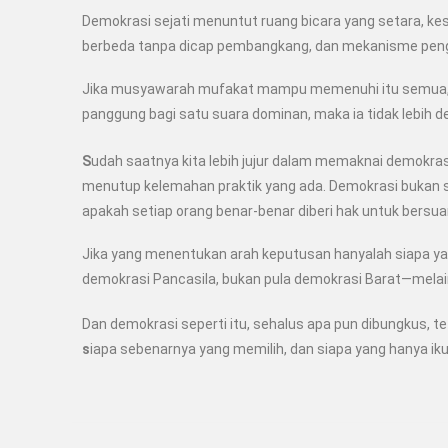
D
emokrasi sejati menuntut
ruang bicara yang setara,
kes
berbeda tanpa dicap pembangkang,
dan mekanisme peng
Jika musyawarah mufakat mampu memenuhi itu semua, ia
panggung bagi satu suara dominan, maka ia tidak lebih d
S
udah saatnya kita lebih jujur dalam memaknai demokrasi
menutup kelemahan praktik yang ada. Demokrasi bukan s
apakah
setiap orang benar-benar diberi hak untuk bersua
Jika yang menentukan arah keputusan hanyalah siapa ya
demokrasi Pancasila, bukan pula demokrasi Barat—melai
Dan demokrasi seperti itu, sehalus apa pun dibungkus, 
s
iapa sebenarnya yang memilih, dan siapa yang hanya i