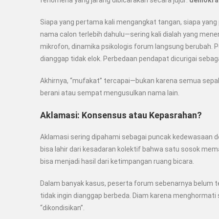
fenomena yang jarang dibicarakan secara jujur:
demokra
Siapa yang pertama kali mengangkat tangan, siapa yang 
nama calon terlebih dahulu—sering kali dialah yang men
mikrofon, dinamika psikologis forum langsung berubah. P
dianggap tidak elok. Perbedaan pendapat dicurigai seba
Akhirnya, “mufakat” tercapai—bukan karena semua sepak
berani atau sempat mengusulkan nama lain.
Aklamasi: Konsensus atau Kepasrahan?
Aklamasi sering dipahami sebagai puncak kedewasaan demo
bisa lahir dari kesadaran kolektif bahwa satu sosok meman
bisa menjadi hasil dari ketimpangan ruang bicara.
Dalam banyak kasus, peserta forum sebenarnya belum t
tidak ingin dianggap berbeda. Diam karena menghormati 
“dikondisikan”.