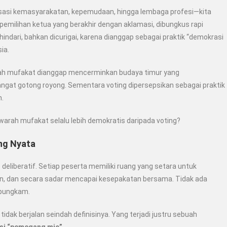
isasi kemasyarakatan, kepemudaan, hingga lembaga profesi—kita
emilihan ketua yang berakhir dengan aklamasi, dibungkus rapi
hindari, bahkan dicurigai, karena dianggap sebagai praktik “demokrasi
ia.
arah mufakat dianggap mencerminkan budaya timur yang
at gotong royong. Sementara voting dipersepsikan sebagai praktik
h.
warah mufakat selalu lebih demokratis daripada voting?
ng Nyata
eliberatif. Setiap peserta memiliki ruang yang setara untuk
dan secara sadar mencapai kesepakatan bersama. Tidak ada
ibungkam.
tidak berjalan seindah definisinya. Yang terjadi justru sebuah