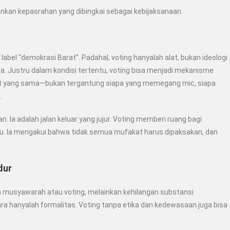
lainkan kepasrahan yang dibingkai sebagai kebijaksanaan.
bel “demokrasi Barat”. Padahal, voting hanyalah alat, bukan ideologi.
sia. Justru dalam kondisi tertentu, voting bisa menjadi mekanisme
bot yang sama—bukan tergantung siapa yang memegang mic, siapa
.
 Ia adalah jalan keluar yang jujur. Voting memberi ruang bagi
 Ia mengakui bahwa tidak semua mufakat harus dipaksakan, dan
dur
a musyawarah atau voting, melainkan
kehilangan substansi
a hanyalah formalitas. Voting tanpa etika dan kedewasaan juga bisa