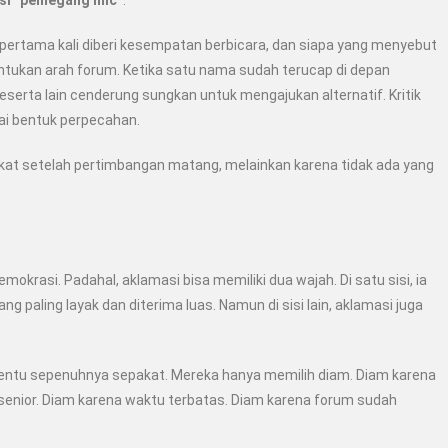
si “pemegang mic”
.
pertama kali diberi kesempatan berbicara, dan siapa yang menyebut
entukan arah forum. Ketika satu nama sudah terucap di depan
eserta lain cenderung sungkan untuk mengajukan alternatif. Kritik
gai bentuk perpecahan.
at setelah pertimbangan matang, melainkan karena tidak ada yang
krasi. Padahal, aklamasi bisa memiliki dua wajah. Di satu sisi, ia
g paling layak dan diterima luas. Namun di sisi lain, aklamasi juga
entu sepenuhnya sepakat. Mereka hanya memilih diam. Diam karena
senior. Diam karena waktu terbatas. Diam karena forum sudah