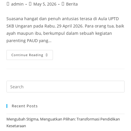
Post
Post
Post
admin
May 5, 2026
Berita
author:
published:
category:
Suasana hangat dan penuh antusias terasa di Aula UPTD
SKB Ungaran pada Rabu, 29 April 2026. Para orang tua, baik
ayah maupun ibu, berkumpul dalam sebuah kegiatan
parenting PAUD yang…
Parenting
Continue Reading
PAUD
Junior:
Membangun
Karakter
Search
Positif
for:
Anak
Melalui
Recent Posts
Literasi
Mengubah Stigma, Menguatkan Pilihan: Transformasi Pendidikan
Keuangan
Kesetaraan
Sejak