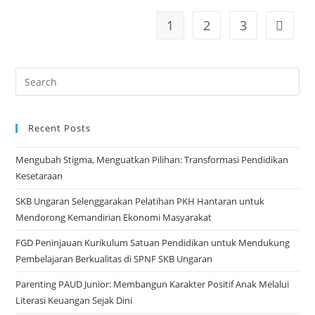
Bersama
1
2
3
Go to t
TBM
Cakrawala
Search
for:
Recent Posts
Mengubah Stigma, Menguatkan Pilihan: Transformasi Pendidikan
Kesetaraan
SKB Ungaran Selenggarakan Pelatihan PKH Hantaran untuk
Mendorong Kemandirian Ekonomi Masyarakat
FGD Peninjauan Kurikulum Satuan Pendidikan untuk Mendukung
Pembelajaran Berkualitas di SPNF SKB Ungaran
Parenting PAUD Junior: Membangun Karakter Positif Anak Melalui
Literasi Keuangan Sejak Dini