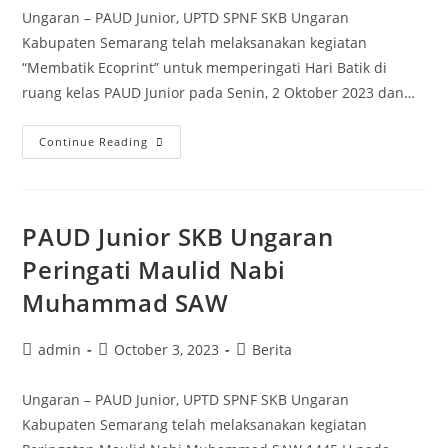
Ungaran – PAUD Junior, UPTD SPNF SKB Ungaran
Kabupaten Semarang telah melaksanakan kegiatan
“Membatik Ecoprint” untuk memperingati Hari Batik di
ruang kelas PAUD Junior pada Senin, 2 Oktober 2023 dan…
Peringatan
Continue Reading
Hari
Batik
Nasional,
PAUD Junior SKB Ungaran
PAUD
Junior
Peringati Maulid Nabi
Membuat
Muhammad SAW
Batik
Ecoprint
Post
Post
Post
admin
October 3, 2023
Berita
author:
published:
category:
Ungaran – PAUD Junior, UPTD SPNF SKB Ungaran
Kabupaten Semarang telah melaksanakan kegiatan