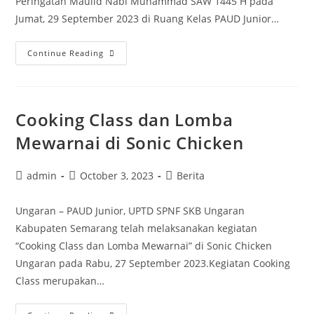
Peringatan Maulid Nabi Muhammad SAW 1445 H pada
Jumat, 29 September 2023 di Ruang Kelas PAUD Junior…
PAUD
Continue Reading
Junior
SKB
Ungaran
Cooking Class dan Lomba
Peringati
Maulid
Mewarnai di Sonic Chicken
Nabi
Muhammad
Post
Post
Post
admin
October 3, 2023
Berita
author:
published:
SAW
category:
Ungaran – PAUD Junior, UPTD SPNF SKB Ungaran
Kabupaten Semarang telah melaksanakan kegiatan
“Cooking Class dan Lomba Mewarnai” di Sonic Chicken
Ungaran pada Rabu, 27 September 2023.Kegiatan Cooking
Class merupakan…
Cooking