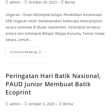
Post
Post
Post
admin
October 20, 2023
Berita
author:
published:
category:
Ungaran - Enam kelompok belajar Pendidikan Kesetaraan
SKB Ungaran telah melaksanakan beberapa keterampilan
secara serentak di Bulan September. Kelompok tersebut
antara lain Kelompok Belajar Wijaya Kusuma, Taman Siswa
Setara, Lemah…
Pendidikan
Continue Reading
Keterampilan
di
Kelompok
Peringatan Hari Batik Nasional,
Belajar
Kesetaraan
PAUD Junior Membuat Batik
Ecoprint
Post
Post
Post
admin
October 3, 2023
Berita
author:
published:
category: