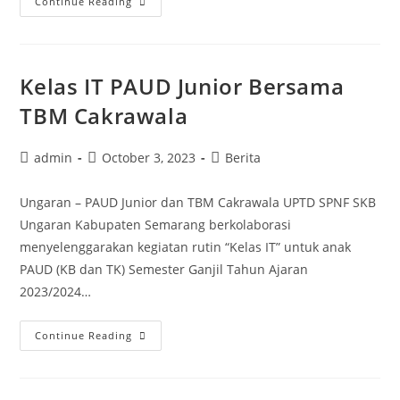
Continue Reading
Class
dan
Lomba
Kelas IT PAUD Junior Bersama
Mewarnai
di
TBM Cakrawala
Sonic
Chicken
Post
Post
Post
admin
October 3, 2023
Berita
author:
published:
category:
Ungaran – PAUD Junior dan TBM Cakrawala UPTD SPNF SKB
Ungaran Kabupaten Semarang berkolaborasi
menyelenggarakan kegiatan rutin “Kelas IT” untuk anak
PAUD (KB dan TK) Semester Ganjil Tahun Ajaran
2023/2024…
Kelas
Continue Reading
IT
PAUD
Junior