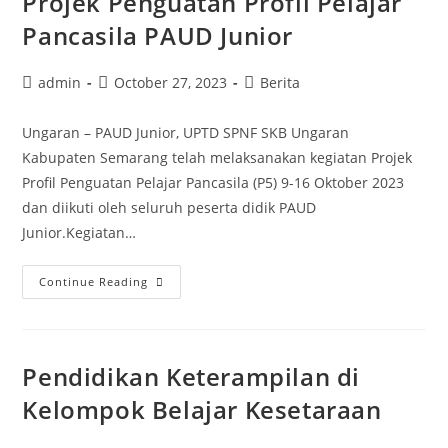
Projek Penguatan Profil Pelajar
Karakter
Pendidikan
Pancasila PAUD Junior
Kesetaraan
Post
Post
Post
admin
October 27, 2023
Berita
author:
published:
category:
Ungaran – PAUD Junior, UPTD SPNF SKB Ungaran
Kabupaten Semarang telah melaksanakan kegiatan Projek
Profil Penguatan Pelajar Pancasila (P5) 9-16 Oktober 2023
dan diikuti oleh seluruh peserta didik PAUD
Junior.Kegiatan…
Projek
Continue Reading
Penguatan
Profil
Pelajar
Pendidikan Keterampilan di
Pancasila
PAUD
Kelompok Belajar Kesetaraan
Junior