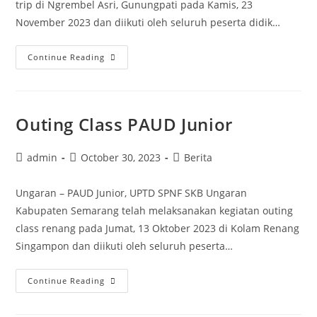
trip di Ngrembel Asri, Gunungpati pada Kamis, 23
November 2023 dan diikuti oleh seluruh peserta didik…
Fieldtrip
Continue Reading
“Serunya
Mengenal
Binatang”
Outing Class PAUD Junior
di
Ngrembel
Post
Post
Post
admin
October 30, 2023
Berita
Asri
author:
published:
category:
Ungaran – PAUD Junior, UPTD SPNF SKB Ungaran
Kabupaten Semarang telah melaksanakan kegiatan outing
class renang pada Jumat, 13 Oktober 2023 di Kolam Renang
Singampon dan diikuti oleh seluruh peserta…
Outing
Continue Reading
Class
PAUD