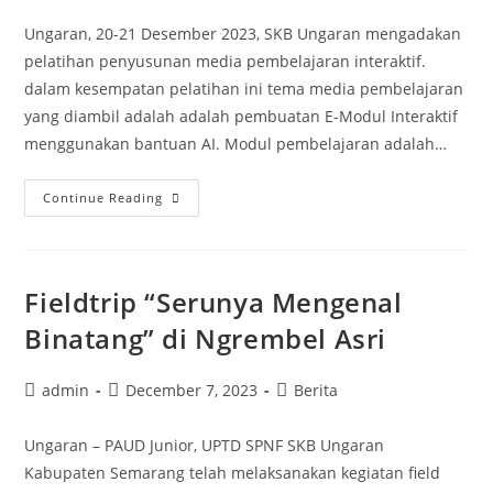
author:
published:
category:
Ungaran, 20-21 Desember 2023, SKB Ungaran mengadakan
pelatihan penyusunan media pembelajaran interaktif.
dalam kesempatan pelatihan ini tema media pembelajaran
yang diambil adalah adalah pembuatan E-Modul Interaktif
menggunakan bantuan AI. Modul pembelajaran adalah…
Pelatihan
Continue Reading
Media
Pembelajaran
Interaktif
Fieldtrip “Serunya Mengenal
bagi
Tutor
Binatang” di Ngrembel Asri
Pendidikan
Kesetaraan
Post
Post
Post
admin
December 7, 2023
Berita
author:
published:
category:
Ungaran – PAUD Junior, UPTD SPNF SKB Ungaran
Kabupaten Semarang telah melaksanakan kegiatan field