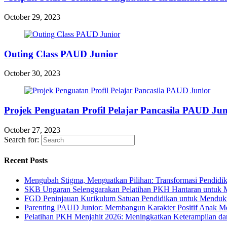
October 29, 2023
Outing Class PAUD Junior
October 30, 2023
Projek Penguatan Profil Pelajar Pancasila PAUD Jun
October 27, 2023
Search for:
Recent Posts
Mengubah Stigma, Menguatkan Pilihan: Transformasi Pendidi
SKB Ungaran Selenggarakan Pelatihan PKH Hantaran untuk
FGD Peninjauan Kurikulum Satuan Pendidikan untuk Menduk
Parenting PAUD Junior: Membangun Karakter Positif Anak Mel
Pelatihan PKH Menjahit 2026: Meningkatkan Keterampilan d