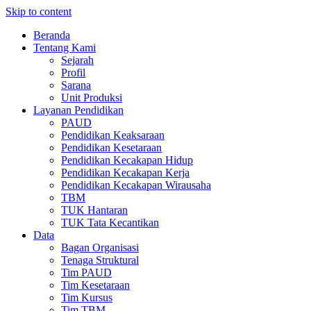
Skip to content
Beranda
Tentang Kami
Sejarah
Profil
Sarana
Unit Produksi
Layanan Pendidikan
PAUD
Pendidikan Keaksaraan
Pendidikan Kesetaraan
Pendidikan Kecakapan Hidup
Pendidikan Kecakapan Kerja
Pendidikan Kecakapan Wirausaha
TBM
TUK Hantaran
TUK Tata Kecantikan
Data
Bagan Organisasi
Tenaga Struktural
Tim PAUD
Tim Kesetaraan
Tim Kursus
Tim TBM