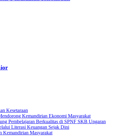
ior
kan Kesetaraan
 Mendorong Kemandirian Ekonomi Masyarakat
ung Pembelajaran Berkualitas di SPNF SKB Ungaran
alui Literasi Keuangan Sejak Dini
an Kemandirian Masyarakat