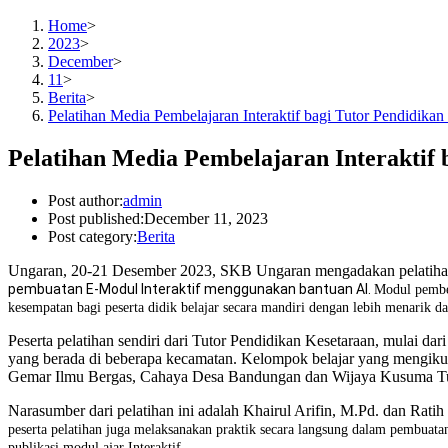
Home
>
2023
>
December
>
11
>
Berita
>
Pelatihan Media Pembelajaran Interaktif bagi Tutor Pendidikan
Pelatihan Media Pembelajaran Interaktif 
Post author:
admin
Post published:
December 11, 2023
Post category:
Berita
Ungaran, 20-21 Desember 2023, SKB Ungaran mengadakan pelatihan p
pembuatan E-Modul Interaktif menggunakan bantuan AI.
Modul pembel
kesempatan bagi peserta didik belajar secara mandiri dengan lebih menarik da
Peserta pelatihan sendiri dari Tutor Pendidikan Kesetaraan, mulai d
yang berada di beberapa kecamatan. Kelompok belajar yang mengiku
Gemar Ilmu Bergas, Cahaya Desa Bandungan dan Wijaya Kusuma 
Narasumber dari pelatihan ini adalah Khairul Arifin, M.Pd. dan Rati
peserta pelatihan juga melaksanakan praktik secara langsung dalam pembuatan
publikasi modul ajar Interaktif.