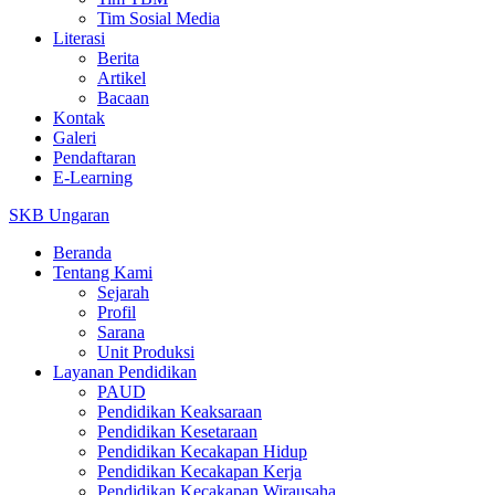
Tim Sosial Media
Literasi
Berita
Artikel
Bacaan
Kontak
Galeri
Pendaftaran
E-Learning
SKB Ungaran
Beranda
Tentang Kami
Sejarah
Profil
Sarana
Unit Produksi
Layanan Pendidikan
PAUD
Pendidikan Keaksaraan
Pendidikan Kesetaraan
Pendidikan Kecakapan Hidup
Pendidikan Kecakapan Kerja
Pendidikan Kecakapan Wirausaha