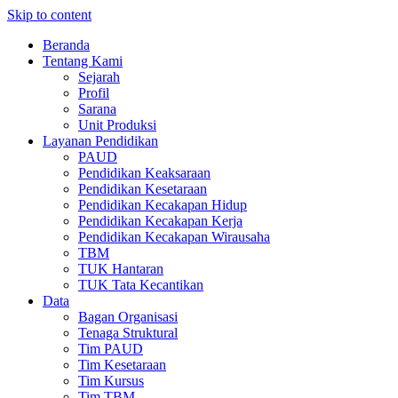
Skip to content
Beranda
Tentang Kami
Sejarah
Profil
Sarana
Unit Produksi
Layanan Pendidikan
PAUD
Pendidikan Keaksaraan
Pendidikan Kesetaraan
Pendidikan Kecakapan Hidup
Pendidikan Kecakapan Kerja
Pendidikan Kecakapan Wirausaha
TBM
TUK Hantaran
TUK Tata Kecantikan
Data
Bagan Organisasi
Tenaga Struktural
Tim PAUD
Tim Kesetaraan
Tim Kursus
Tim TBM