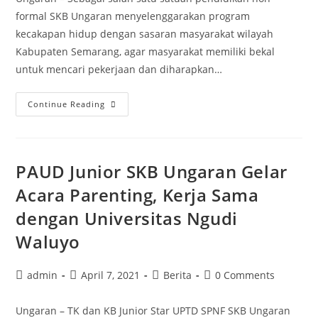
formal SKB Ungaran menyelenggarakan program
kecakapan hidup dengan sasaran masyarakat wilayah
Kabupaten Semarang, agar masyarakat memiliki bekal
untuk mencari pekerjaan dan diharapkan…
20
Continue Reading
Perempuan
Muda
Siap
PAUD Junior SKB Ungaran Gelar
Menjadi
Beautypreneur
Acara Parenting, Kerja Sama
dengan Universitas Ngudi
Waluyo
Post
Post
Post
Post
admin
April 7, 2021
Berita
0 Comments
author:
published:
category:
comments:
Ungaran – TK dan KB Junior Star UPTD SPNF SKB Ungaran