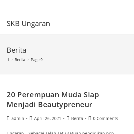
Skip
to
content
SKB Ungaran
Berita
>
Berita
>
Page 9
20 Perempuan Muda Siap
Menjadi Beautypreneur
Post
Post
Post
Post
admin
April 26, 2021
Berita
0 Comments
author:
published:
category:
comments:
Ungaran – Sebagai salah satu satuan pendidikan non