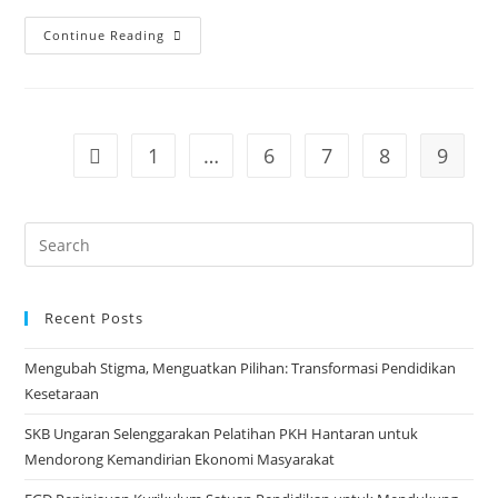
SKB
Continue Reading
Ungaran
Menjadi
Media
Centre
1
…
6
7
8
9
Go to the previous page
Penyelenggaraan
Musyawarah
Daerah
Search
IV
for:
IPABI
Jawa
Recent Posts
Tengah
Mengubah Stigma, Menguatkan Pilihan: Transformasi Pendidikan
Kesetaraan
SKB Ungaran Selenggarakan Pelatihan PKH Hantaran untuk
Mendorong Kemandirian Ekonomi Masyarakat