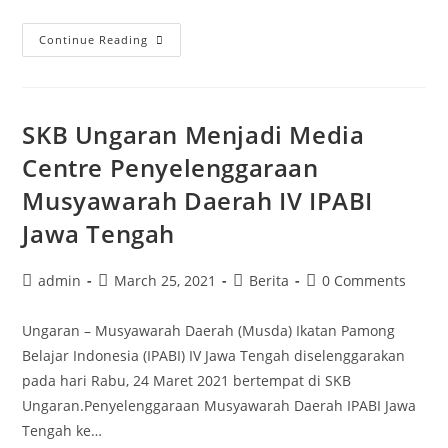
SKB
Continue Reading
Ungaran
Menyelenggarakan
UPK
SKB Ungaran Menjadi Media
Centre Penyelenggaraan
Musyawarah Daerah IV IPABI
Jawa Tengah
Post
Post
Post
Post
admin
March 25, 2021
Berita
0 Comments
author:
published:
category:
comments:
Ungaran – Musyawarah Daerah (Musda) Ikatan Pamong
Belajar Indonesia (IPABI) IV Jawa Tengah diselenggarakan
pada hari Rabu, 24 Maret 2021 bertempat di SKB
Ungaran.Penyelenggaraan Musyawarah Daerah IPABI Jawa
Tengah ke…