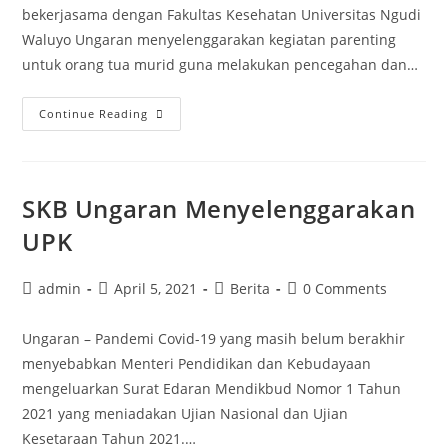
bekerjasama dengan Fakultas Kesehatan Universitas Ngudi
Waluyo Ungaran menyelenggarakan kegiatan parenting
untuk orang tua murid guna melakukan pencegahan dan…
PAUD
Continue Reading
Junior
SKB
Ungaran
SKB Ungaran Menyelenggarakan
Gelar
Acara
UPK
Parenting,
Kerja
Post
Post
Post
Post
admin
April 5, 2021
Berita
0 Comments
author:
published:
Sama
category:
comments:
dengan
Ungaran – Pandemi Covid-19 yang masih belum berakhir
Universitas
menyebabkan Menteri Pendidikan dan Kebudayaan
Ngudi
mengeluarkan Surat Edaran Mendikbud Nomor 1 Tahun
Waluyo
2021 yang meniadakan Ujian Nasional dan Ujian
Kesetaraan Tahun 2021.…